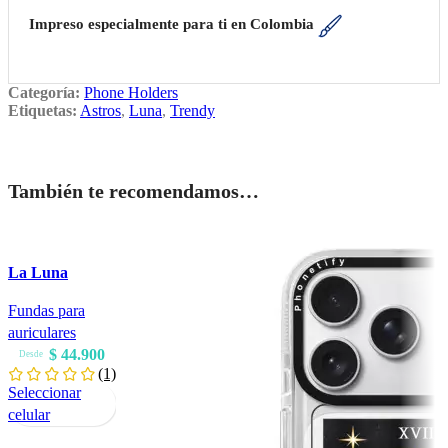
Impreso especialmente para ti en Colombia
Categoría:
Phone Holders
Etiquetas:
Astros
,
Luna
,
Trendy
También te recomendamos…
La Luna
Fundas para
auriculares
$
44.900
Desde
(1)
Seleccionar
Este
celular
producto