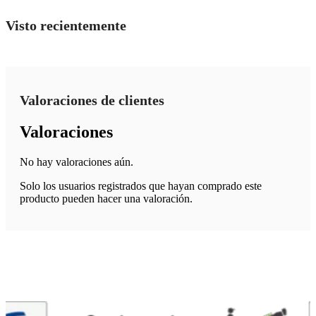
producto
Visto recientemente
tiene
múltiples
variantes.
Las
opciones
Valoraciones de clientes
se
pueden
Valoraciones
elegir
en
No hay valoraciones aún.
la
página
Solo los usuarios registrados que hayan comprado este
de
producto pueden hacer una valoración.
producto