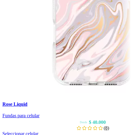
Rose Liquid
Fundas para celular
$
40.000
Desde
(8)
Este
Seleccionar celular