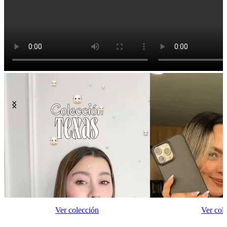
Ver colección
Ver col