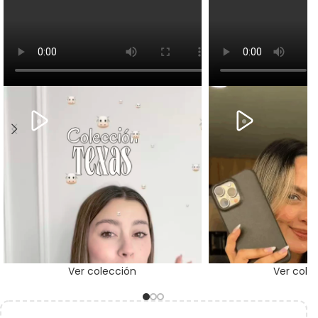
Ver colección
Ver cole