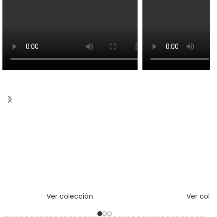
Ver colección
Ver cole