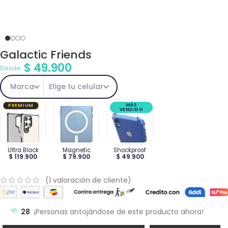
Galactic Friends
$
49.900
Desde
Marca
Elige tu celular
MÁS
PREMIUM
VENDIDO
Ultra Black
Magnetic
Shockproof
$ 119.900
$ 79.900
$ 49.900
(
1
valoración de cliente)
28
¡Personas antojándose de este producto ahora!