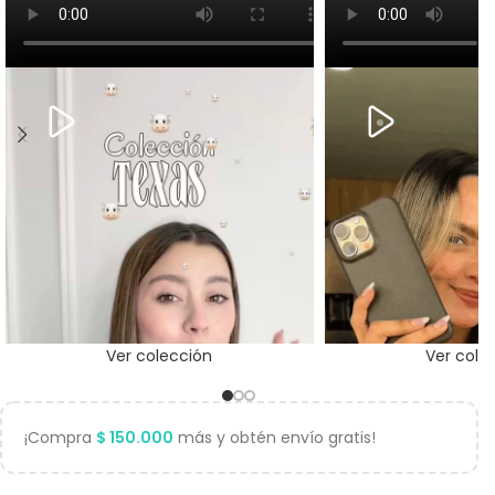
Ver colección
Ver cole
¡Compra
$
150.000
más y obtén envío gratis!