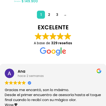
$
149.900
Desde
1
2
3
→
EXCELENTE
A base de
329 reseñas
Ana
hace 2 semanas
Gracias me encantó, son lo máximo.
Desde el primer encuentro de asesoría hasta el toque
final cuando lo recibí con su mágico olor.
Wow.💖