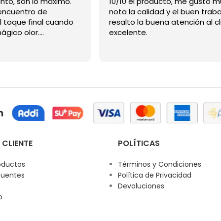
Gracias me encantó, son lo máximo.
10/10 el producto, me gusto m
ncuentro de
nota la calidad y el buen traba
l toque final cuando
resalto la buena atención al cl
mágico olor.
excelente.
 CLIENTE
POLÍTICAS
oductos
Términos y Condiciones
cuentes
Política de Privacidad
Devoluciones
o