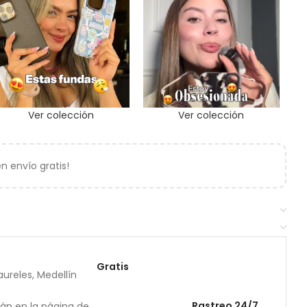
Ver colección
Ver colección
 envío gratis!
Gratis
ureles, Medellín
Rastreo 24/7
rán en la página de