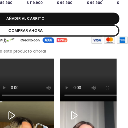
 89.900
$ 119.900
$ 99.900
$ 99.900
$ 99.
AÑADIR AL CARRITO
COMPRAR AHORA
e este producto ahora!