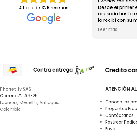
Desde el primer e
A base de
329 reseñas
asesoría hasta e
lo recibí con su 
Wow.💖
Leer más
ATENCIÓN AL
Phonetify SAS
Carrera 72 #3-25
Conoce los pr
Laureles, Medellín, Antioquia
Preguntas Fre
Colombia
Contáctanos
Rastrear Pedid
Envíos