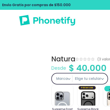
mpras de $150.000
Envío Gratis por co
Natura
(
3
valor
$
40.000
Desde
Marca
Elige tu celular
PREMIUM
Supreme Frost
Supreme Black