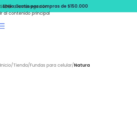
mpras de $150.000
Envío Gratis por co
Saltar a la navegación
Ir al contenido principal
Inicio
/
Tienda
/
Fundas para celular
/
Natura