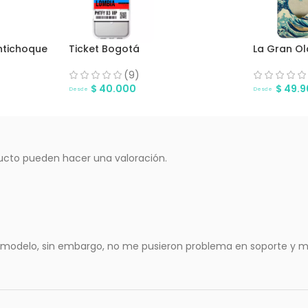
ntichoque
Ticket Bogotá
La Gran Ol
(9)
$
40.000
$
49.9
Desde
Desde
ucto pueden hacer una valoración.
o modelo, sin embargo, no me pusieron problema en soporte y me