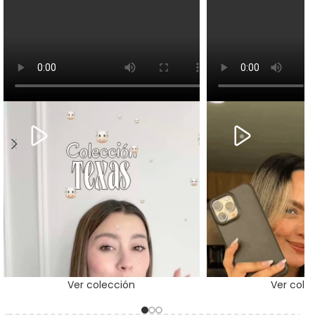
Ver colección
Ver cole