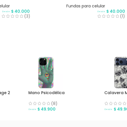
lular
Fundas para celular
$
40.000
$
40.000
Desde
Desde
(3)
(1)
age 2
Mano Psicodélica
Calavera M
(8)
$
49.900
$
49.9
Desde
Desde