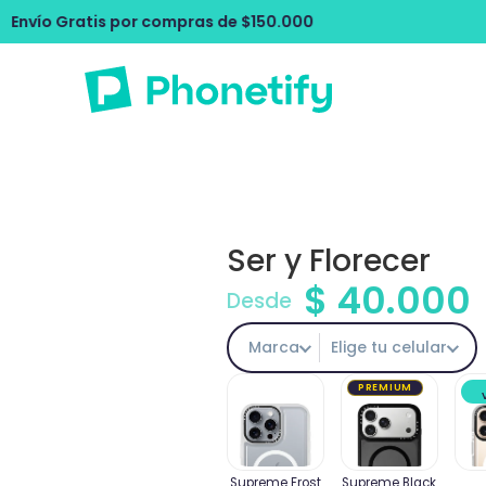
ompras de $150.000
Envío Gratis por c
Ser y Florecer
$
40.000
Desde
Marca
Elige tu celular
PREMIUM
Supreme Frost
Supreme Black