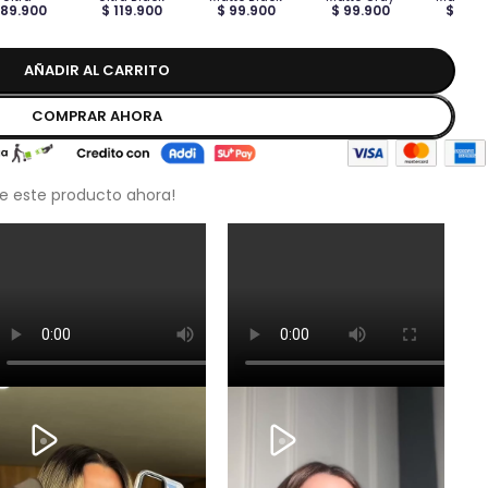
 89.900
$ 119.900
$ 99.900
$ 99.900
$ 99.
AÑADIR AL CARRITO
COMPRAR AHORA
e este producto ahora!