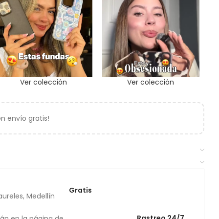
Ver colección
Ver colección
 envío gratis!
Gratis
ureles, Medellín
Rastreo 24/7
rán en la página de