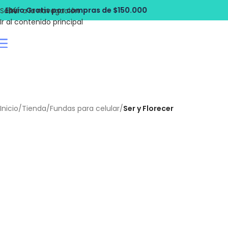
ompras de $150.000
Envío Gratis por c
Saltar a la navegación
Ir al contenido principal
Inicio
/
Tienda
/
Fundas para celular
/
Ser y Florecer