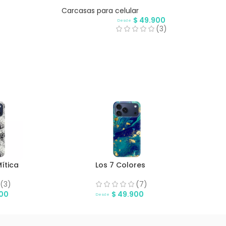
Carcasas para celular
$
49.900
Desde
(3)
ítica
Los 7 Colores
(3)
(7)
00
$
49.900
Desde