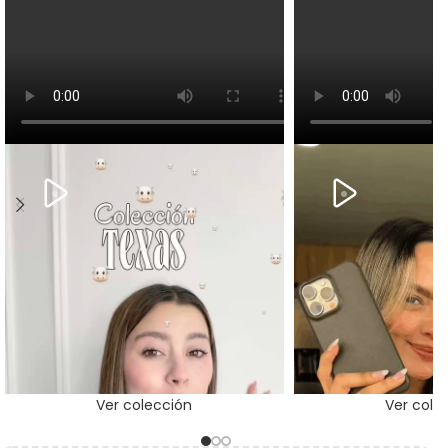
Ver colección
Ver cole