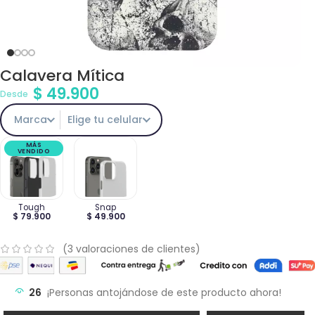
Calavera Mítica
$
49.900
Desde
Marca
Elige tu celular
MÁS
VENDIDO
Tough
Snap
$ 79.900
$ 49.900
(
3
valoraciones de clientes)
26
¡Personas antojándose de este producto ahora!