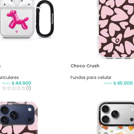
n
Choco Crush
riculares
Fundas para celular
$
44.900
$
45.000
Desde
Desde
(1)