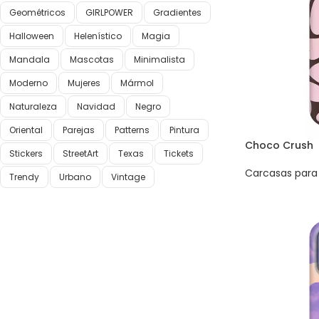
Geométricos
GIRLPOWER
Gradientes
Halloween
Helenístico
Magia
Mandala
Mascotas
Minimalista
Moderno
Mujeres
Mármol
Naturaleza
Navidad
Negro
Oriental
Parejas
Patterns
Pintura
Choco Crush
Stickers
StreetArt
Texas
Tickets
Carcasas para 
Trendy
Urbano
Vintage