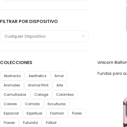
FILTRAR POR DISPOSITIVO
COLECCIONES
Unicorn Ballo
Fundas para au
Abstracto
Aesthetics
Amor
Animales
Animal Print
Arte
Camuflados
Collage
Colombia
Colores
Comida
Esculturas
Espacial
Espiritual
Fashion
Flores
Frases
Futurista
Fútbol