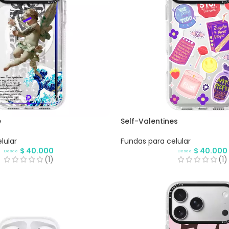
e
Self-Valentines
lular
Fundas para celular
$
40.000
$
40.000
Desde
Desde
(1)
(1)