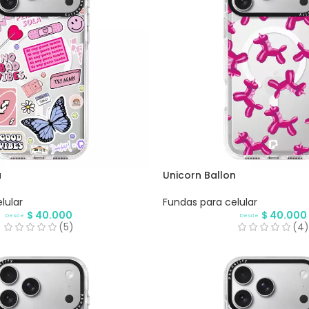
a
Unicorn Ballon
lular
Fundas para celular
$
40.000
$
40.000
Desde
Desde
(5)
(4)