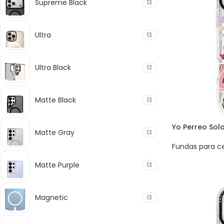
Supreme Black
13
Ultra
13
Ultra Black
13
Matte Black
13
Yo Perreo Sol
Matte Gray
13
Fundas para ce
Matte Purple
13
Magnetic
13