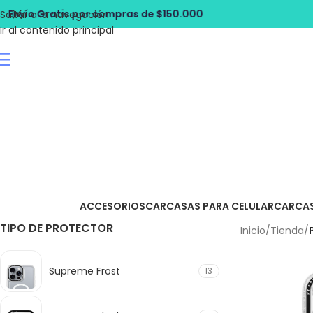
 compras de $150.000
Envío Gratis por
Saltar a la navegación
Ir al contenido principal
ACCESORIOS
CARCASAS PARA CELULAR
CARCA
TIPO DE PROTECTOR
Inicio
/
Tienda
/
Supreme Frost
13