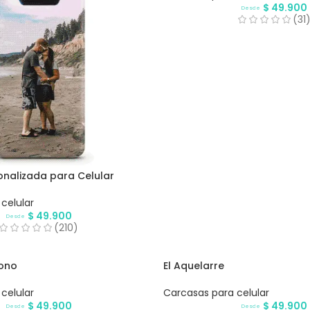
$
49.900
Desde
(31
nalizada para Celular
celular
$
49.900
Desde
(210)
bono
El Aquelarre
celular
Carcasas para celular
$
49.900
$
49.900
Desde
Desde