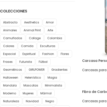
COLECCIONES
Abstracto
Aesthetics
Amor
Animales
Animal Print
Arte
Camuflados
Collage
Colombia
Colores
Comida
Esculturas
Espacial
Espiritual
Fashion
Flores
Carcasa Perso
Frases
Futurista
Fútbol
Geométricos
GIRLPOWER
Gradientes
Carcasas para 
Halloween
Helenístico
Magia
Mandala
Mascotas
Minimalista
Fibra de Car
Moderno
Mujeres
Mármol
Carcasas para 
Naturaleza
Navidad
Negro