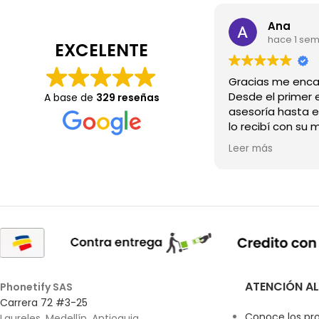
Ana
hace 1 se
EXCELENTE
Desde el primer e
A base de
329 reseñas
asesoría hasta e
lo recibí con su 
Wow.💖
Leer más
ATENCIÓN AL
Phonetify SAS
Carrera 72 #3-25
Conoce los pr
Laureles, Medellín, Antioquia