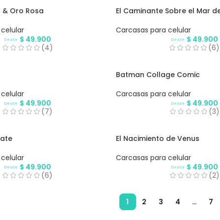
 & Oro Rosa
El Caminante Sobre el Mar d
celular
Carcasas para celular
$
49.900
$
49.900
Desde
Desde
(4)
(6)
Batman Collage Comic
celular
Carcasas para celular
$
49.900
$
49.900
Desde
Desde
(7)
(3)
ate
El Nacimiento de Venus
celular
Carcasas para celular
$
49.900
$
49.900
Desde
Desde
(6)
(2)
1
2
3
4
…
7