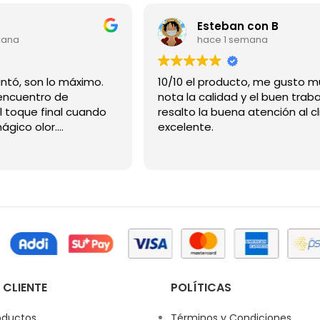
Esteban con B
mana
hace 1 semana
Gracias me encantó, son lo máximo.
10/10 el producto, me gusto m
ncuentro de
nota la calidad y el buen traba
l toque final cuando
resalto la buena atención al cl
mágico olor.
excelente.
 CLIENTE
POLÍTICAS
oductos
Términos y Condiciones