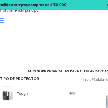
 $150.000
Envío Gratis por compras de
Saltar a la navegación
Ir al contenido principal
ACCESORIOS
CARCASAS PARA CELULAR
CARCA
TIPO DE PROTECTOR
Inicio
/
Celular 
Tough
400