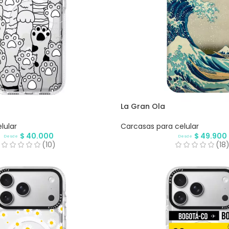
La Gran Ola
lular
Carcasas para celular
$
40.000
$
49.900
Desde
Desde
(10)
(18