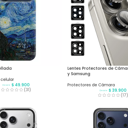
ellada
Lentes Protectores de Cáma
y Samsung
celular
$
49.900
Protectores de Cámara
Desde
(31)
$
39.900
Desde
(17