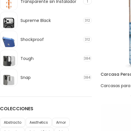
Transparente sin Instalador
1
Supreme Black
312
Shockproof
312
Tough
384
Carcasa Perso
Snap
384
Carcasas para 
COLECCIONES
Abstracto
Aesthetics
Amor