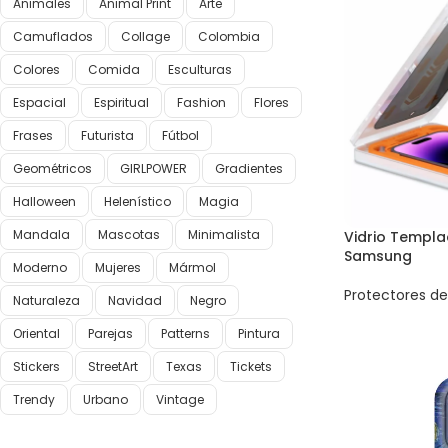
Animales
Animal Print
Arte
Camuflados
Collage
Colombia
Colores
Comida
Esculturas
Espacial
Espiritual
Fashion
Flores
Frases
Futurista
Fútbol
Geométricos
GIRLPOWER
Gradientes
Halloween
Helenístico
Magia
Mandala
Mascotas
Minimalista
Vidrio Templa
Samsung
Moderno
Mujeres
Mármol
Protectores de
Naturaleza
Navidad
Negro
Oriental
Parejas
Patterns
Pintura
Stickers
StreetArt
Texas
Tickets
Trendy
Urbano
Vintage