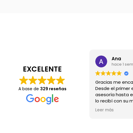
Ana
hace 1 se
EXCELENTE
Desde el primer e
A base de
329 reseñas
asesoría hasta e
lo recibí con su 
Wow.💖
Leer más