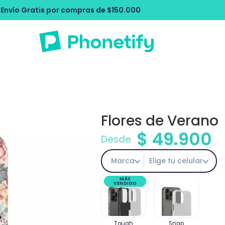
ompras de $150.000
Envío Gratis por c
Flores de Verano
$
49.900
Desde
Marca
Elige tu celular
MÁS
VENDIDO
Tough
Snap