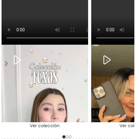
Ver colección
Ver cole