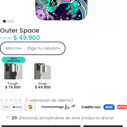
Outer Space
$
49.900
Desde
Marca
Elige tu celular
MÁS
VENDIDO
Tough
Snap
$ 79.900
$ 49.900
(
1
valoración de cliente)
20
¡Personas antojándose de este producto ahora!