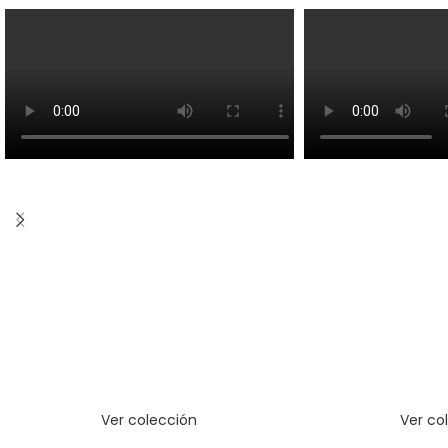
Ver colección
Ver co