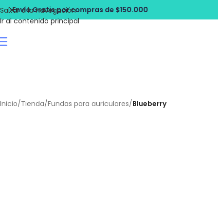
ompras de $150.000
Envío Gratis por c
Saltar a la navegación
Ir al contenido principal
Inicio
/
Tienda
/
Fundas para auriculares
/
Blueberry