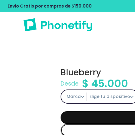
ompras de $150.000
Envío Gratis por c
Blueberry
$
45.000
Desde
Marca
Elige tu dispositivo