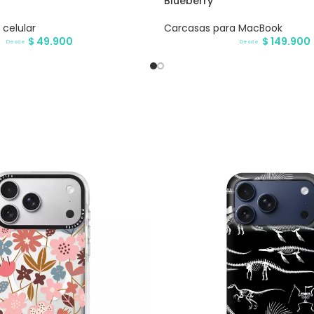
Blueberry
celular
Carcasas para MacBook
$
49.900
$
149.900
Desde
Desde