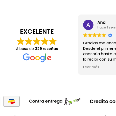
Ana
hace 1 se
EXCELENTE
Desde el primer e
A base de
329 reseñas
asesoría hasta e
lo recibí con su 
Wow.💖
Leer más