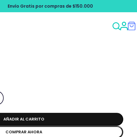
ompras de $150.000
Envío Gratis por c
AÑADIR AL CARRITO
COMPRAR AHORA