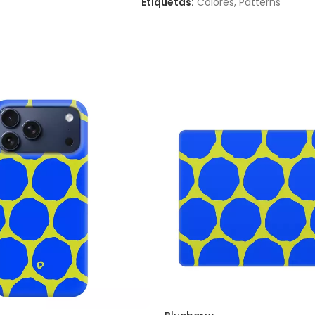
Etiquetas:
Colores
,
Patterns