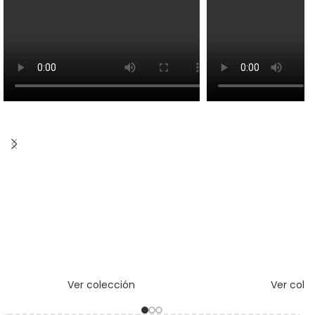
Ver colección
Ver cole