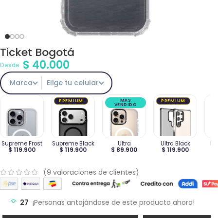
Ticket Bogotá
$
40.000
Desde
Marca
Elige tu celular
MÁS
PREMIUM
PREMIUM
VENDIDO
Supreme Frost
Supreme Black
Ultra
Ultra Black
Ma
$ 119.900
$ 119.900
$ 89.900
$ 119.900
$
(
9
valoraciones de clientes)
27
¡Personas antojándose de este producto ahora!