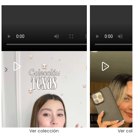
Ver colección
Ver cole