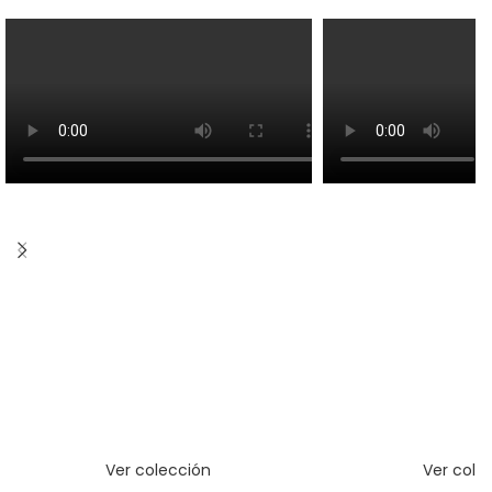
Ver colección
Ver cole