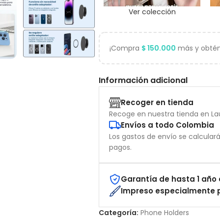
Ver colección
¡Compra
$
150.000
más y obtén 
Información adicional
Recoger en tienda
Recoge en nuestra tienda en Lau
Envíos a todo Colombia
Los gastos de envío se calcular
pagos.
Garantía de hasta 1 año 
Impreso especialmente p
Categoría:
Phone Holders