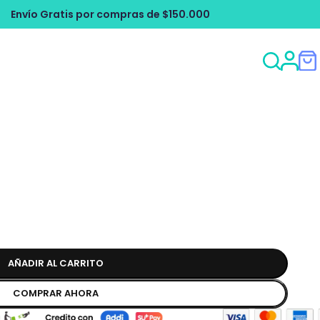
mpras de $150.000
Envío Gratis por co
AÑADIR AL CARRITO
COMPRAR AHORA