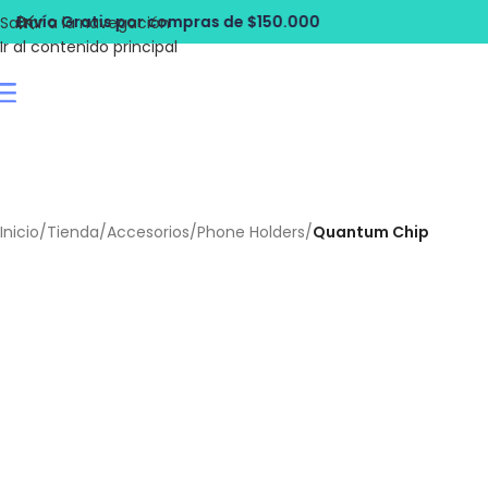
mpras de $150.000
Envío Gratis por co
Saltar a la navegación
Ir al contenido principal
Inicio
/
Tienda
/
Accesorios
/
Phone Holders
/
Quantum Chip