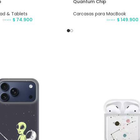
p
Quantum Chip
Pad & Tablets
Carcasas para MacBook
$
74.900
$
149.900
Desde
Desde