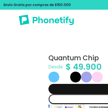
mpras de $150.000
Envío Gratis por co
Quantum Chip
$
49.900
Desde