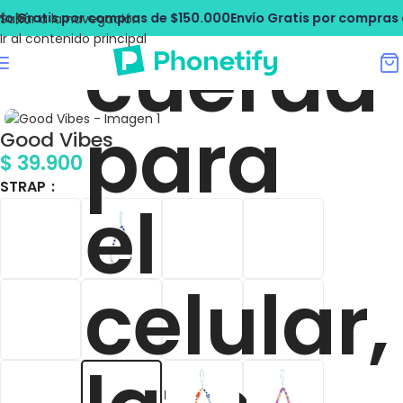
o Gratis por compras de $150.000
Envío Gratis por compras d
Saltar a la navegación
Ir al contenido principal
Good Vibes
$
39.900
STRAP