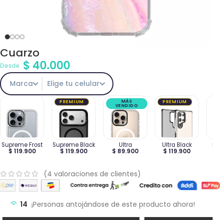
Cuarzo
$
40.000
Desde
Marca
Elige tu celular
MÁS
PREMIUM
PREMIUM
VENDIDO
Supreme Frost
Supreme Black
Ultra
Ultra Black
Ma
$ 119.900
$ 119.900
$ 89.900
$ 119.900
$
(
4
valoraciones de clientes)
14
¡Personas antojándose de este producto ahora!