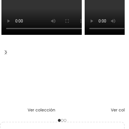
Ver colección
Ver cole