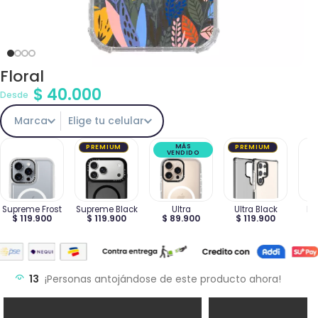
Floral
$
40.000
Desde
Marca
Elige tu celular
MÁS
PREMIUM
PREMIUM
VENDIDO
Supreme Frost
Supreme Black
Ultra
Ultra Black
Ma
$ 119.900
$ 119.900
$ 89.900
$ 119.900
$
13
¡Personas antojándose de este producto ahora!