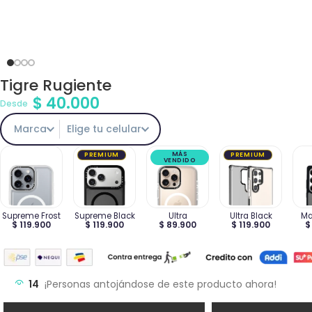
Tigre Rugiente
$
40.000
Desde
Marca
Elige tu celular
MÁS
PREMIUM
PREMIUM
VENDIDO
Supreme Frost
Supreme Black
Ultra
Ultra Black
Ma
$ 119.900
$ 119.900
$ 89.900
$ 119.900
$
14
¡Personas antojándose de este producto ahora!