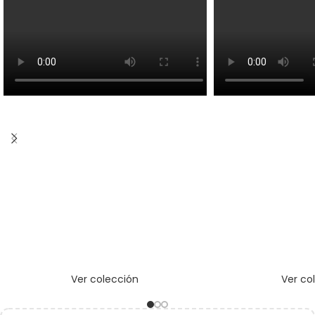
Ver colección
Ver co