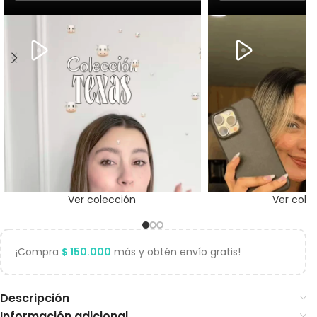
Ver colección
Ver cole
¡Compra
$
150.000
más y obtén envío gratis!
Descripción
Información adicional