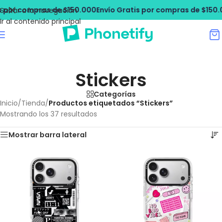
ompras de $150.000
Envío Gratis por compras de $150.000
Enví
Saltar a la navegación
Ir al contenido principal
Stickers
Categorías
Inicio
/
Tienda
/
Productos etiquetados “Stickers”
Mostrando los 37 resultados
Mostrar barra lateral