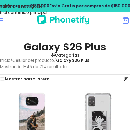
as de $150.000
Envío Gratis por compras de $150.000
Envío Gr
Saltar a la navegación
Ir al contenido principal
Galaxy S26 Plus
Categorías
Inicio
/
Celular del producto
/
Galaxy S26 Plus
Mostrando 1–45 de 714 resultados
Mostrar barra lateral