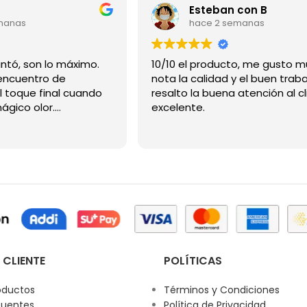
Esteban con B
manas
hace 2 semanas
Gracias me encantó, son lo máximo.
10/10 el producto, me gusto m
ncuentro de
nota la calidad y el buen traba
l toque final cuando
resalto la buena atención al cl
mágico olor.
excelente.
 CLIENTE
POLÍTICAS
oductos
Términos y Condiciones
cuentes
Política de Privacidad