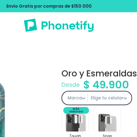
compras de $150.000
Envío Gratis por 
Oro y Esmeralda
$
49.900
Desde
Marca
Elige tu celular
MÁS
VENDIDO
Tough
Snap