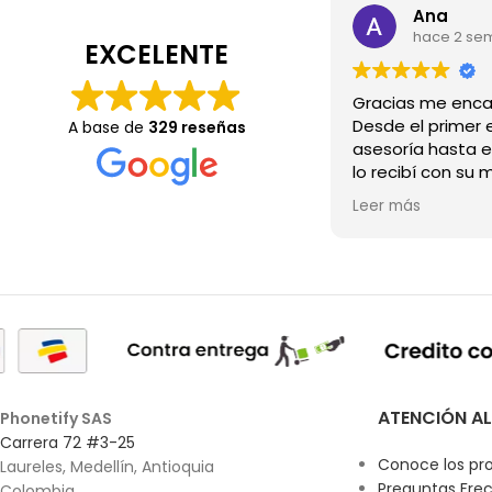
Ana
hace 2 se
EXCELENTE
Desde el primer e
A base de
329 reseñas
asesoría hasta e
lo recibí con su 
Wow.💖
Leer más
ATENCIÓN AL
Phonetify SAS
Carrera 72 #3-25
Conoce los pr
Laureles, Medellín, Antioquia
Preguntas Fre
Colombia