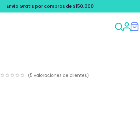
compras de $150.000
Envío Gratis por 
s
(
5
valoraciones de clientes)