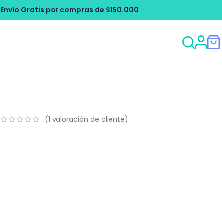
pras de $150.000
Envío Gratis por com
í
(
1
valoración de cliente)