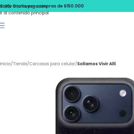
pras de $150.000
Envío Gratis por com
Saltar a la navegación
Ir al contenido principal
Inicio
/
Tienda
/
Carcasas para celular
/
Solíamos Vivir Allí