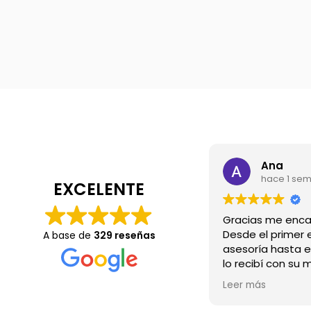
Ana
hace 1 se
EXCELENTE
Desde el primer e
A base de
329 reseñas
asesoría hasta e
lo recibí con su 
Wow.💖
Leer más