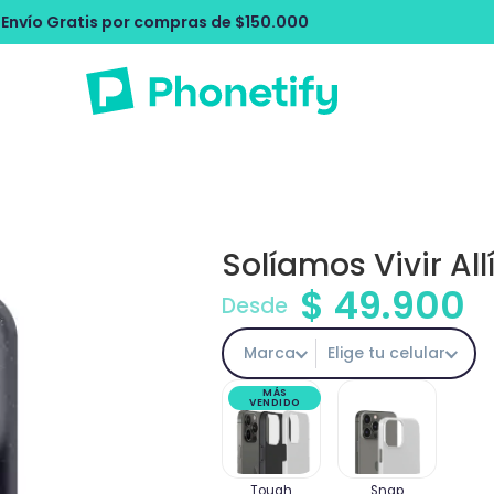
pras de $150.000
Envío Gratis por com
Solíamos Vivir All
$
49.900
Desde
Marca
Elige tu celular
MÁS
VENDIDO
Tough
Snap