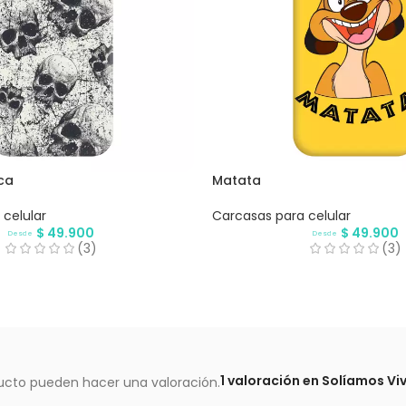
ca
Matata
celular
Carcasas para celular
$
49.900
$
49.900
Desde
Desde
(3)
(3)
1 valoración en
Solíamos Vivi
ucto pueden hacer una valoración.