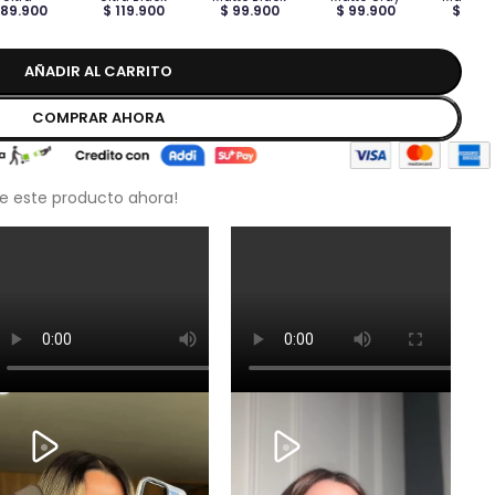
 89.900
$ 119.900
$ 99.900
$ 99.900
$ 99.
AÑADIR AL CARRITO
COMPRAR AHORA
e este producto ahora!