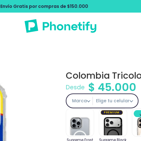
ras de $150.000
Envío Gratis por comp
Colombia Tricolo
$
45.000
Desde
Marca
Elige tu celular
PREMIUM
Supreme Frost
Supreme Black