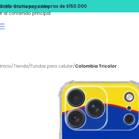
ras de $150.000
Envío Gratis por comp
Saltar a la navegación
Ir al contenido principal
Inicio
/
Tienda
/
Fundas para celular
/
Colombia Tricolor