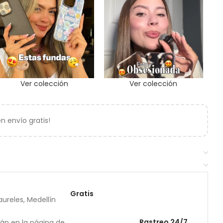
Ver colección
Ver colección
 envío gratis!
Gratis
ureles, Medellín
Rastreo 24/7
rán en la página de