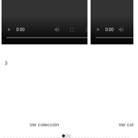
Ver colección
Ver cole