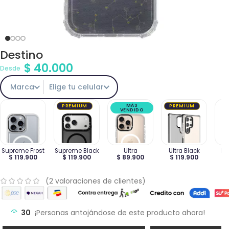
Destino
$
40.000
Desde
Marca
Elige tu celular
MÁS
PREMIUM
PREMIUM
VENDIDO
Supreme Frost
Supreme Black
Ultra
Ultra Black
Ma
$ 119.900
$ 119.900
$ 89.900
$ 119.900
$
(
2
valoraciones de clientes)
30
¡Personas antojándose de este producto ahora!