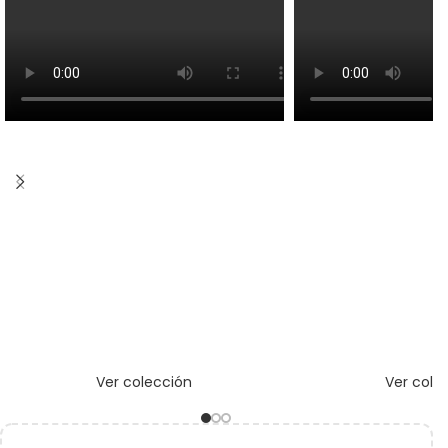
Ver colección
Ver cole