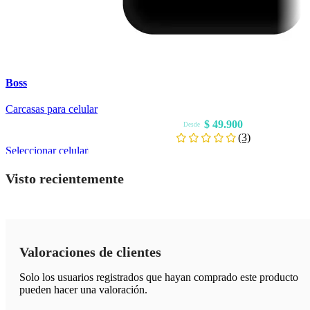
Boss
Carcasas para celular
$
49.900
Desde
(3)
Este
Seleccionar celular
producto
Visto recientemente
tiene
múltiples
variantes.
Las
opciones
Valoraciones de clientes
se
pueden
Solo los usuarios registrados que hayan comprado este producto
elegir
pueden hacer una valoración.
en