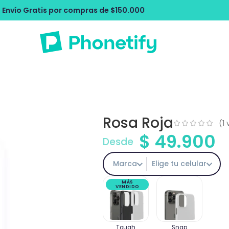
pras de $150.000
Envío Gratis por com
Rosa Roja
(
1
v
$
49.900
Desde
Marca
Elige tu celular
MÁS
VENDIDO
Tough
Snap