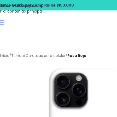
pras de $150.000
Envío Gratis por com
Saltar a la navegación
Ir al contenido principal
Inicio
/
Tienda
/
Carcasas para celular
/
Rosa Roja