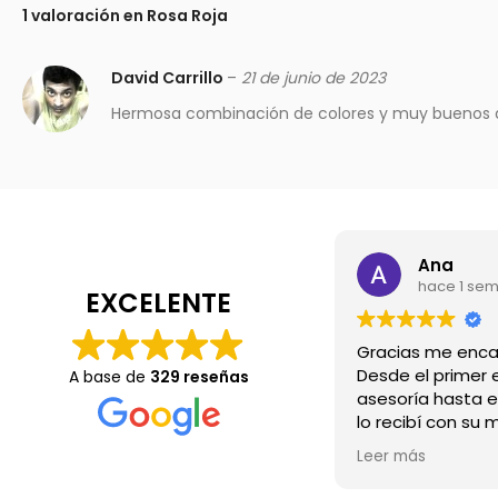
1 valoración en
Rosa Roja
David Carrillo
–
21 de junio de 2023
Hermosa combinación de colores y muy buenos
Ana
hace 1 se
EXCELENTE
Desde el primer e
A base de
329 reseñas
asesoría hasta e
lo recibí con su 
Wow.💖
Leer más