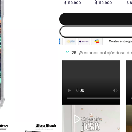
$ 119.900
$ 119.900
$ 
29
¡Personas antojándose de