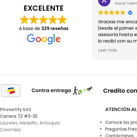
hace 1 se
EXCELENTE
Desde el primer e
A base de
329 reseñas
asesoría hasta e
lo recibí con su 
Wow.💖
Leer más
ATENCIÓN AL
Phonetify SAS
Carrera 72 #3-25
Conoce los pr
Laureles, Medellín, Antioquia
Preguntas Fre
Colombia
Contáctanos