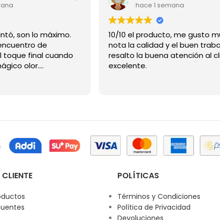
mana
hace 1 semana
Gracias me encantó, son lo máximo.
10/10 el producto, me gusto m
ncuentro de
nota la calidad y el buen traba
l toque final cuando
resalto la buena atención al cl
mágico olor.
excelente.
 CLIENTE
POLÍTICAS
oductos
Términos y Condiciones
cuentes
Política de Privacidad
Devoluciones