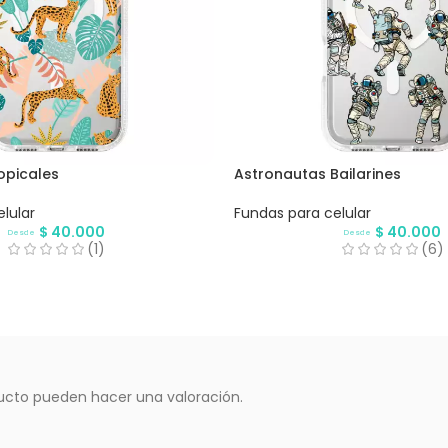
opicales
Astronautas Bailarines
lular
Fundas para celular
$
40.000
$
40.000
Desde
Desde
(1)
(6)
ucto pueden hacer una valoración.