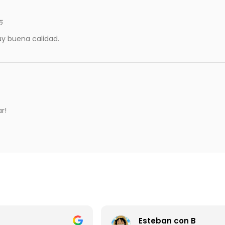
5
uy buena calidad.
r!
Esteban con B