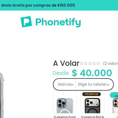
pras de $150.000
Envío Gratis por com
A Volar
(
2
valor
$
40.000
Desde
Marca
Elige tu celular
PREMIUM
V
Supreme Frost
Supreme Black