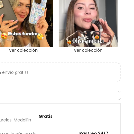
Ver colección
Ver colección
envío gratis!
Gratis
reles, Medellín
Rastreo 24/7
án en la página de