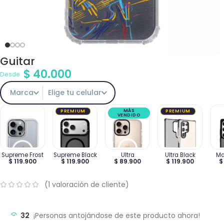
Guitar
$
40.000
Desde
Marca
Elige tu celular
MÁS
PREMIUM
PREMIUM
VENDIDO
Supreme Frost
Supreme Black
Ultra
Ultra Black
Ma
$ 119.900
$ 119.900
$ 89.900
$ 119.900
$
(
1
valoración de cliente)
32
¡Personas antojándose de este producto ahora!