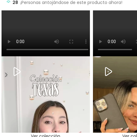
28
¡Personas antojándose de este producto ahora!
Ver colección
Ver co