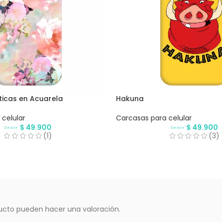
ticas en Acuarela
Hakuna
celular
Carcasas para celular
$
49.900
$
49.900
Desde
Desde
(1)
(3)
ucto pueden hacer una valoración.