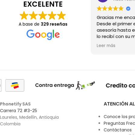
EXCELENTE
Desde el primer e
A base de
329 reseñas
asesoría hasta e
lo recibí con su 
Wow.💖
Leer más
ATENCIÓN AL
Phonetify SAS
Carrera 72 #3-25
Conoce los pr
Laureles, Medellín, Antioquia
Preguntas Fre
Colombia
Contáctanos