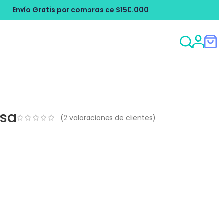
ompras de $150.000
Envío Gratis por c
osa
(
2
valoraciones de clientes)