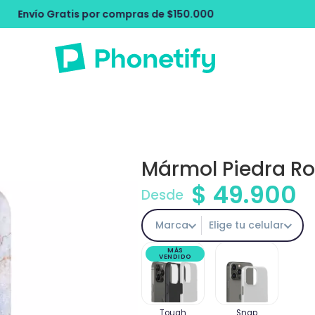
ompras de $150.000
Envío Gratis por c
Mármol Piedra R
$
49.900
Desde
Marca
Elige tu celular
MÁS
VENDIDO
Tough
Snap